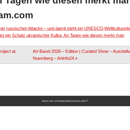
An Tagen wie diesen merkt ma
ram.com
iner russischen Attacke – und damit steht ein UNESCO-Weltkulturerb
ist ein Schatz ukrainischer Kultur. An Tagen wie diesen merkt man
oject at
Art Basel 2026 – Edition | Curated Show – Ausstell
Nuernberg – Artinfo24
»
kann ein schinkenbrot kunst sein?