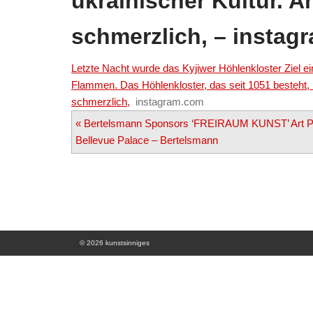
ukrainischer Kultur. 
schmerzlich, – instag
Letzte Nacht wurde das Kyjiwer Höhlenkloster Ziel e
Flammen. Das Höhlenkloster, das seit 1051 besteht, 
schmerzlich,
instagram.com
Post
«
Bertelsmann Sponsors ‘FREIRAUM KUNST’ Art Pr
Bellevue Palace – Bertelsmann
navigation
© 2026 kunstsinniges