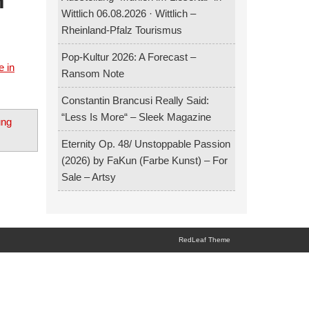
n
Wittlich 06.08.2026 · Wittlich –
Rheinland-Pfalz Tourismus
Pop-Kultur 2026: A Forecast –
e in
Ransom Note
Constantin Brancusi Really Said:
“Less Is More“ – Sleek Magazine
ung
Eternity Op. 48/ Unstoppable Passion
(2026) by FaKun (Farbe Kunst) – For
Sale – Artsy
RedLeaf Theme