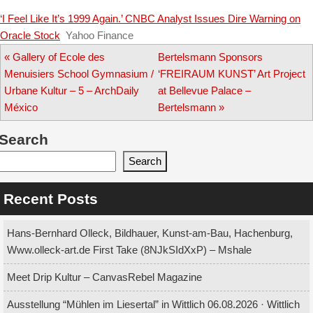
‘I Feel Like It’s 1999 Again.’ CNBC Analyst Issues Dire Warning on
Oracle Stock
Yahoo Finance
Post
«
Gallery of Ecole des
Bertelsmann Sponsors
Menuisiers School Gymnasium /
‘FREIRAUM KUNST’ Art Project
navigation
Urbane Kultur – 5 – ArchDaily
at Bellevue Palace –
México
Bertelsmann
»
Search
Search
Recent Posts
Hans-Bernhard Olleck, Bildhauer, Kunst-am-Bau, Hachenburg,
Www.olleck-art.de First Take (8NJkSIdXxP) – Mshale
Meet Drip Kultur – CanvasRebel Magazine
Ausstellung “Mühlen im Liesertal” in Wittlich 06.08.2026 · Wittlich